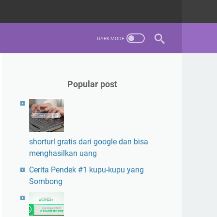
Popular post
shorturl gratis dari google dan bisa
menghasilkan uang
Cerita Pendek #1 kupu-kupu yang
Sombong