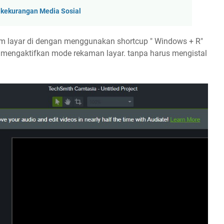
 kekurangan Media Sosial
m layar di dengan menggunakan shortcup " Windows + R"
mengaktifkan mode rekaman layar. tanpa harus mengistal