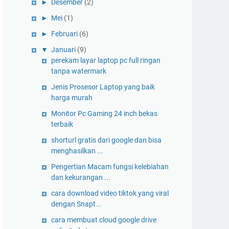
►
Desember
(2)
►
Mei
(1)
►
Februari
(6)
▼
Januari
(9)
perekam layar laptop pc full ringan
tanpa watermark
Jenis Prosesor Laptop yang baik
harga murah
Monitor Pc Gaming 24 inch bekas
terbaik
shorturl gratis dari google dan bisa
menghasilkan ...
Pengertian Macam fungsi kelebiahan
dan kekurangan ...
cara download video tiktok yang viral
dengan Snapt...
cara membuat cloud google drive