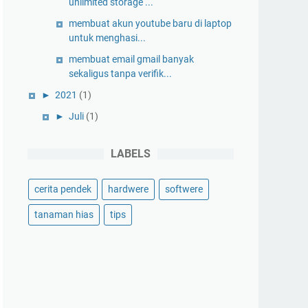
unlimited storage ...
membuat akun youtube baru di laptop
untuk menghasi...
membuat email gmail banyak
sekaligus tanpa verifik...
►
2021
(1)
►
Juli
(1)
LABELS
cerita pendek
hardwere
softwere
tanaman hias
tips