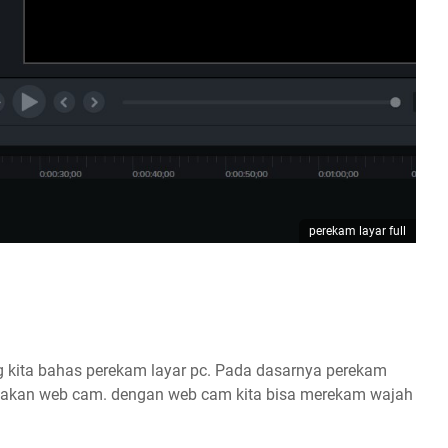
perekam layar full
g kita bahas perekam layar pc. Pada dasarnya perekam
nakan web cam. dengan web cam kita bisa merekam wajah