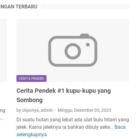
INGAN TERBARU
CERITA PENDEK
Cerita Pendek #1 kupu-kupu yang
Sombong
ing
by okpunya_admin
Minggu, Desember 03, 2023
s…
Di suatu hutan yang lebat ada ulat bulu hitam yang
jelek. Karna jeleknya ia bahkan dibuly seke…
Baca
C
selengkapnya
e