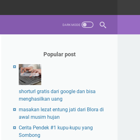
Popular post
shorturl gratis dari google dan bisa
menghasilkan uang
masakan lezat entung jati dari Blora di
awal musim hujan
Cerita Pendek #1 kupu-kupu yang
Sombong