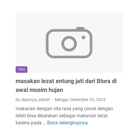
r
i
t
a
P
e
n
d
e
k
TIPS
#
masakan lezat entung jati dari Blora di
1
k
awal musim hujan
u
by okpunya_admin
Minggu, Desember 03, 2023
p
makanan dengan cita rasa yang cocok dengan
u
lidah bisa dikatakan sebagai makanan lezat.
-
karena pada …
Baca selengkapnya
m
k
a
u