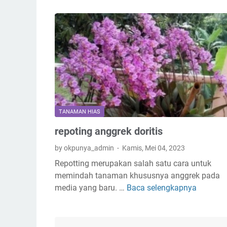
TANAMAN HIAS
repoting anggrek doritis
by okpunya_admin
Kamis, Mei 04, 2023
Repotting merupakan salah satu cara untuk
memindah tanaman khususnya anggrek pada
media yang baru. …
Baca selengkapnya
r
e
p
o