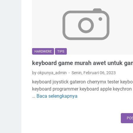
t
i
n
g
a
n
g
HARDWERE
TIPS
g
keyboard game murah awet untuk ga
r
e
by okpunya_admin
Senin, Februari 06, 2023
k
keyboard joystick gateron cherrymx tester keyb
d
keyboard programmer keyboard apple keychron
o
…
Baca selengkapnya
k
r
e
i
y
t
b
POS
i
o
s
a