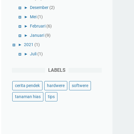
►
Desember
(2)
►
Mei
(1)
►
Februari
(6)
►
Januari
(9)
►
2021
(1)
►
Juli
(1)
LABELS
cerita pendek
hardwere
softwere
tanaman hias
tips