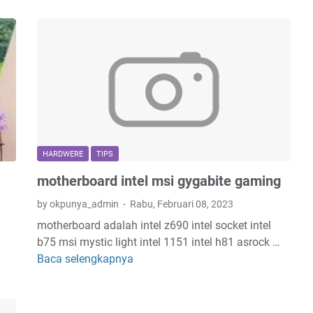
s
p
a
u
k
y
a
a
n
n
l
g
e
S
z
o
a
m
HARDWERE
TIPS
t
b
motherboard intel msi gygabite gaming
e
o
n
n
by okpunya_admin
Rabu, Februari 08, 2023
t
g
motherboard adalah intel z690 intel socket intel
u
b75 msi mystic light intel 1151 intel h81 asrock …
n
Baca selengkapnya
m
g
o
j
t
a
h